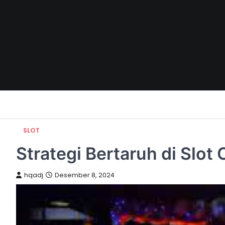
Skip
to
content
SLOT
Strategi Bertaruh di Slot
hqadj
Desember 8, 2024