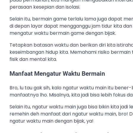
perasaan kesepian dan isolasi.
Selain itu, bermain game terlalu lama juga dapat m
di depan layar dapat mengganggu jam tidur kita dan
mengatur waktu bermain game dengan bijak.
Tetapkan batasan waktu dan berikan diri kita isti
keseimbangan hidup kita. Memahami risiko bermain
fisik dan mental kita.
Manfaat Mengatur Waktu Bermain
Bro, lu tau gak sih, kalo ngatur waktu main itu bene
manfaatnya lho. Misalnya, kita jadi bisa lebih fokus da
Selain itu, ngatur waktu main juga bisa bikin kita jadi 
remehin deh manfaat dari ngatur waktu main, bro! Da
ngatur waktu main dengan bijak, ya!