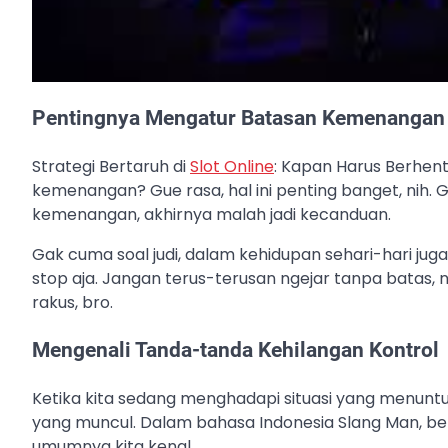
Pentingnya Mengatur Batasan Kemenangan
Strategi Bertaruh di
Slot Online
: Kapan Harus Berhent
kemenangan? Gue rasa, hal ini penting banget, nih. G
kemenangan, akhirnya malah jadi kecanduan.
Gak cuma soal judi, dalam kehidupan sehari-hari juga,
stop aja. Jangan terus-terusan ngejar tanpa batas, na
rakus, bro.
Mengenali Tanda-tanda Kehilangan Kontrol
Ketika kita sedang menghadapi situasi yang menunt
yang muncul. Dalam bahasa Indonesia Slang Man, b
umumnya kita kenal.