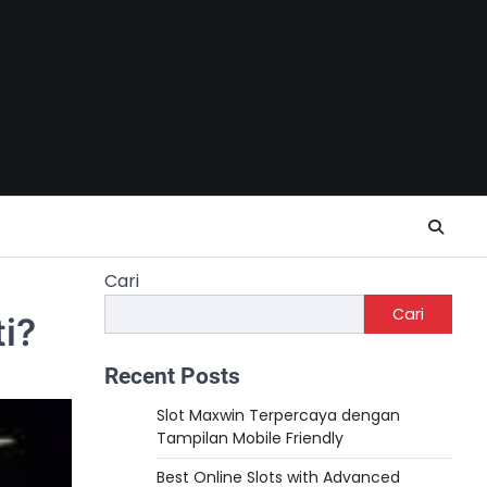
U
Cari
Cari
ti?
Recent Posts
Slot Maxwin Terpercaya dengan
Tampilan Mobile Friendly
Best Online Slots with Advanced