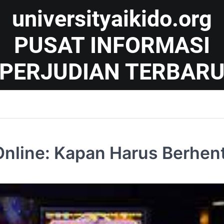
universityaikido.org
PUSAT INFORMASI
PERJUDIAN TERBAR
 Online: Kapan Harus Berhen