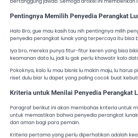
bertanggung jawab. Semoga artikel ini memberikan 
Pentingnya Memilih Penyedia Perangkat L
Halo Bro, gue mau kasih tau nih pentingnya milih peny
penyedia perangkat lunak yang terpercaya itu bisa ba
Iya bro, mereka punya fitur-fitur keren yang bisa bikin
keamanan data lu, jadi lu gak perlu khawatir kalo data
Pokoknya, kalo lu mau bisnis lu makin maju, lu harus p
riset dulu biar lu dapet yang paling cocok buat kebut
Kriteria untuk Menilai Penyedia Perangkat 
Paragraf berikut ini akan membahas kriteria untuk men
untuk memastikan bahwa penyedia perangkat lunak
dan aman bagi para pemain.
Kriteria pertama yang perlu diperhatikan adalah kea