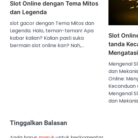
Slot Online dengan Tema Mitos
dan Legenda
slot gacor dengan Tema Mitos dan
Legenda. Halo, teman-teman! Apa
Slot Onli
kabar kalian? Kalian pasti suka
tanda Kec
bermain slot online kan? Nah,…
Mengatas
Mengenal Sl
dan Mekani
Online: Men
Kecanduan 
Mengenal Sl
dan Mekani
Tinggalkan Balasan
Anda harus
masuk
untuk berkomentar.