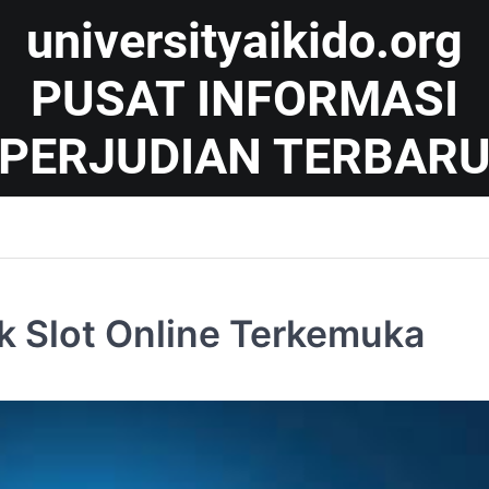
universityaikido.org
PUSAT INFORMASI
PERJUDIAN TERBAR
k Slot Online Terkemuka