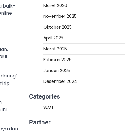
 baik-
Maret 2026
Online
November 2025
Oktober 2025
April 2025
Maret 2025
Man.
lui
Februari 2025
Januari 2025
daring”.
Desember 2024
irip
Categories
h
SLOT
ini
Partner
caya dan