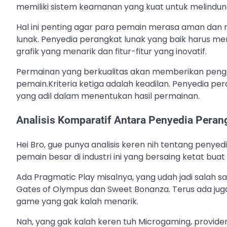
memiliki sistem keamanan yang kuat untuk melindungi
Hal ini penting agar para pemain merasa aman dan 
lunak. Penyedia perangkat lunak yang baik harus men
grafik yang menarik dan fitur-fitur yang inovatif.
Permainan yang berkualitas akan memberikan peng
pemain.Kriteria ketiga adalah keadilan. Penyedia pe
yang adil dalam menentukan hasil permainan.
Analisis Komparatif Antara Penyedia Peran
Hei Bro, gue punya analisis keren nih tentang penyed
pemain besar di industri ini yang bersaing ketat bu
Ada Pragmatic Play misalnya, yang udah jadi salah 
Gates of Olympus dan Sweet Bonanza. Terus ada juga P
game yang gak kalah menarik.
Nah, yang gak kalah keren tuh Microgaming, provider