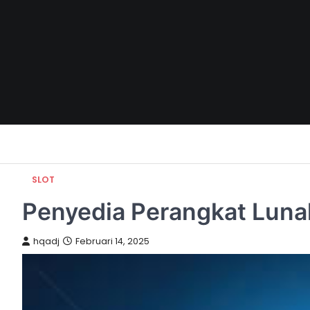
Skip
to
content
SLOT
Penyedia Perangkat Luna
hqadj
Februari 14, 2025